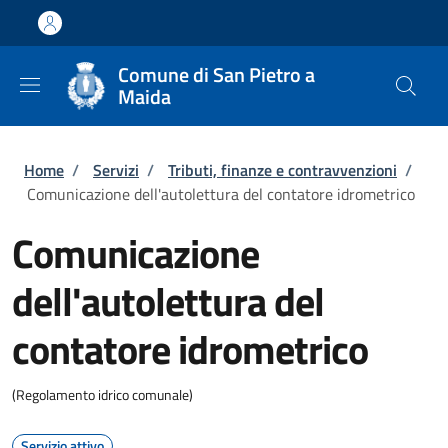
Salta al contenuto principale
Skip to footer content
Comune di San Pietro a
Maida
Briciole di pane
Home
/
Servizi
/
Tributi, finanze e contravvenzioni
/
Comunicazione dell'autolettura del contatore idrometrico
Comunicazione
dell'autolettura del
contatore idrometrico
(Regolamento idrico comunale)
Servizio attivo