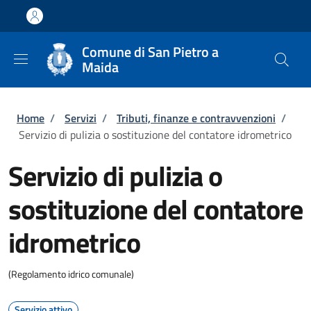
Salta al contenuto principale
Skip to footer content
Comune di San Pietro a
Maida
Briciole di pane
Home
/
Servizi
/
Tributi, finanze e contravvenzioni
/
Servizio di pulizia o sostituzione del contatore idrometrico
Servizio di pulizia o
sostituzione del contatore
idrometrico
(Regolamento idrico comunale)
Servizio attivo