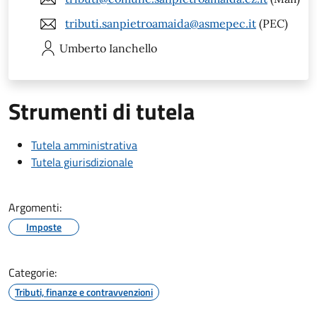
tributi.sanpietroamaida@asmepec.it
(PEC)
Umberto
Ianchello
Strumenti di tutela
Tutela amministrativa
Tutela giurisdizionale
Argomenti:
Imposte
Categorie:
Tributi, finanze e contravvenzioni