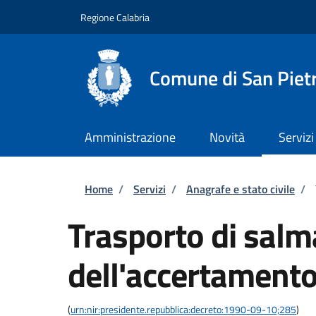
Salta al contenuto principale
Skip to footer content
Regione Calabria
Comune di San Piet
Amministrazione
Novità
Servizi
Briciole di pane
Home
/
Servizi
/
Anagrafe e stato civile
/
Trasporto di salm
dell'accertamento
(
urn:nir:presidente.repubblica:decreto:1990-09-10;285
)