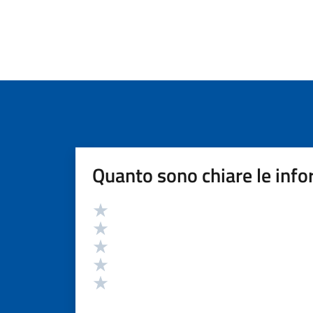
Quanto sono chiare le info
Valutazione
Valuta 5 stelle su 5
Valuta 4 stelle su 5
Valuta 3 stelle su 5
Valuta 2 stelle su 5
Valuta 1 stelle su 5