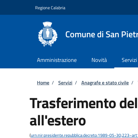
Salta al contenuto principale
Skip to footer content
Regione Calabria
Comune di San Piet
Amministrazione
Novità
Servizi
Briciole di pane
Home
/
Servizi
/
Anagrafe e stato civile
/
Trasferimento del
all'estero
(
urn:nir:presidente.repubblica:decreto:1989-05-30;223~ar