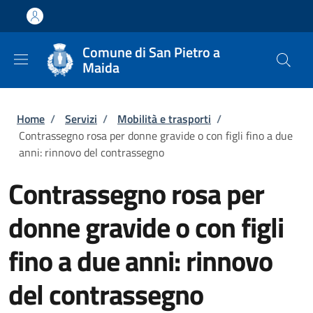
Salta al contenuto principale
Skip to footer content
Comune di San Pietro a
Maida
Briciole di pane
Home
/
Servizi
/
Mobilità e trasporti
/
Contrassegno rosa per donne gravide o con figli fino a due
anni: rinnovo del contrassegno
Contrassegno rosa per
donne gravide o con figli
fino a due anni: rinnovo
del contrassegno