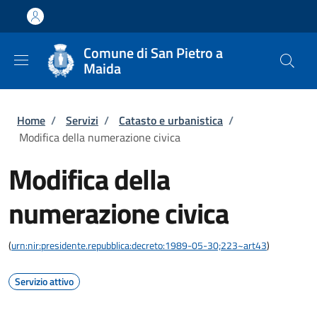
Salta al contenuto principale
Skip to footer content
Comune di San Pietro a
Maida
Briciole di pane
Home
/
Servizi
/
Catasto e urbanistica
/
Modifica della numerazione civica
Modifica della
numerazione civica
(
urn:nir:presidente.repubblica:decreto:1989-05-30;223~art43
)
Servizio attivo