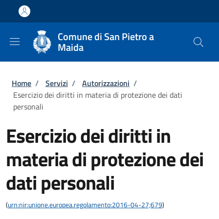
Salta al contenuto principale
Skip to footer content
Comune di San Pietro a
Maida
Briciole di pane
Home
/
Servizi
/
Autorizzazioni
/
Esercizio dei diritti in materia di protezione dei dati
personali
Esercizio dei diritti in
materia di protezione dei
dati personali
(
urn:nir:unione.europea.regolamento:2016-04-27;679
)