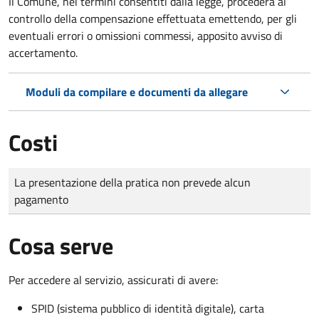
Il Comune, nei termini consentiti dalla legge, procederà al
controllo della compensazione effettuata emettendo, per gli
eventuali errori o omissioni commessi, apposito avviso di
accertamento.
Moduli da compilare e documenti da allegare
Costi
Tipo di pagamento
Importo
La presentazione della pratica non prevede alcun
pagamento
Cosa serve
Per accedere al servizio, assicurati di avere:
SPID (sistema pubblico di identità digitale), carta