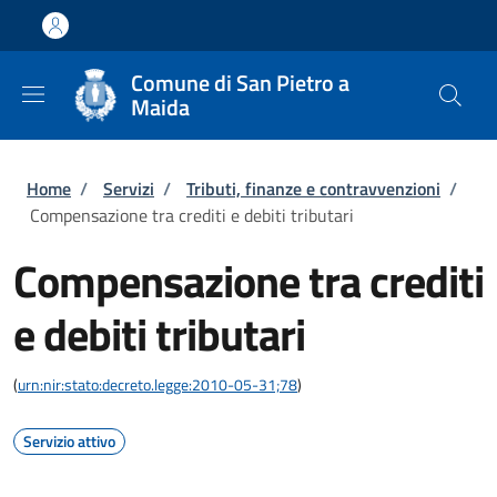
Salta al contenuto principale
Skip to footer content
Comune di San Pietro a
Maida
Briciole di pane
Home
/
Servizi
/
Tributi, finanze e contravvenzioni
/
Compensazione tra crediti e debiti tributari
Compensazione tra crediti
e debiti tributari
(
urn:nir:stato:decreto.legge:2010-05-31;78
)
Servizio attivo