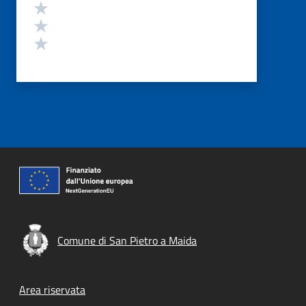
Valuta 3 stelle su 5
Valuta 2 stelle su 5
Valuta 1 stelle su 5
Comune di San Pietro a Maida
Footer menu
Area riservata