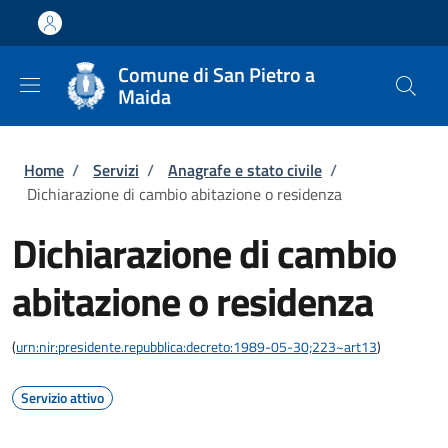
Salta al contenuto principale
Skip to footer content
Comune di San Pietro a
Maida
Briciole di pane
Home
/
Servizi
/
Anagrafe e stato civile
/
Dichiarazione di cambio abitazione o residenza
Dichiarazione di cambio
abitazione o residenza
(
urn:nir:presidente.repubblica:decreto:1989-05-30;223~art13
)
Servizio attivo