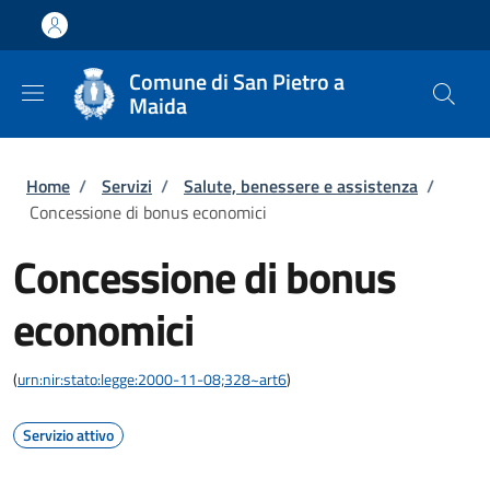
Salta al contenuto principale
Skip to footer content
Comune di San Pietro a
Maida
Briciole di pane
Home
/
Servizi
/
Salute, benessere e assistenza
/
Concessione di bonus economici
Concessione di bonus
economici
(
urn:nir:stato:legge:2000-11-08;328~art6
)
Servizio attivo