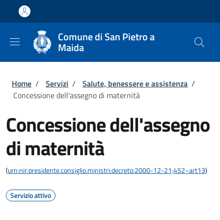
Salta al contenuto principale
Skip to footer content
Comune di San Pietro a
Maida
Briciole di pane
Home
/
Servizi
/
Salute, benessere e assistenza
/
Concessione dell'assegno di maternità
Concessione dell'assegno
di maternità
(
urn:nir:presidente.consiglio.ministri:decreto:2000-12-21;452~art13
)
Servizio attivo