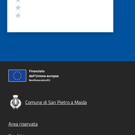
Valuta 2 stelle su 5
Valuta 1 stelle su 5
Comune di San Pietro a Maida
Footer menu
Area riservata