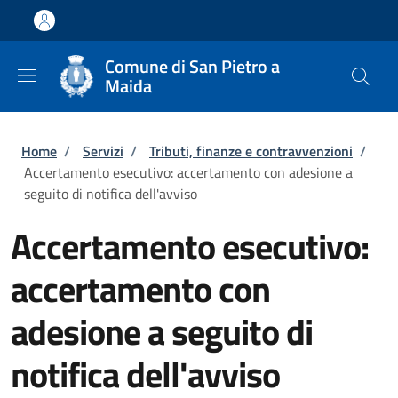
Salta al contenuto principale
Skip to footer content
Comune di San Pietro a
Maida
Briciole di pane
Home
/
Servizi
/
Tributi, finanze e contravvenzioni
/
Accertamento esecutivo: accertamento con adesione a
seguito di notifica dell'avviso
Accertamento esecutivo:
accertamento con
adesione a seguito di
notifica dell'avviso