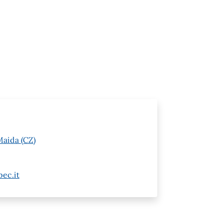
Maida (CZ)
ec.it