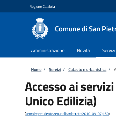
Salta al contenuto principale
Skip to footer content
Regione Calabria
Comune di San Piet
Amministrazione
Novità
Servizi
Briciole di pane
Home
/
Servizi
/
Catasto e urbanistica
/
A
Accesso ai servizi
Unico Edilizia)
(
urn:nir:presidente.repubblica:decreto:2010-09-07;160
)