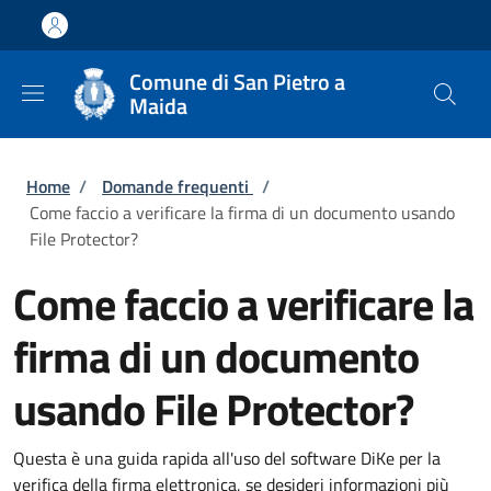
Salta al contenuto principale
Skip to footer content
Comune di San Pietro a
Maida
Briciole di pane
Home
/
Domande frequenti
/
Come faccio a verificare la firma di un documento usando
File Protector?
Come faccio a verificare la
firma di un documento
usando File Protector?
Questa è una guida rapida all'uso del software DiKe per la
verifica della firma elettronica, se desideri informazioni più