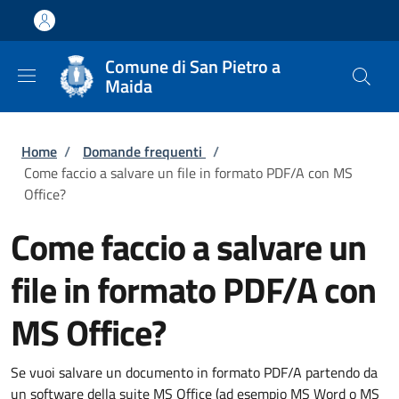
Salta al contenuto principale
Skip to footer content
Comune di San Pietro a
Maida
Briciole di pane
Home
/
Domande frequenti
/
Come faccio a salvare un file in formato PDF/A con MS
Office?
Come faccio a salvare un
file in formato PDF/A con
MS Office?
Se vuoi salvare un documento in formato PDF/A partendo da
un software della suite MS Office (ad esempio MS Word o MS