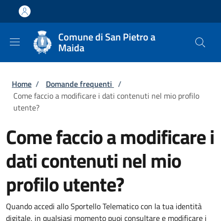
Salta al contenuto principale
Skip to footer content
Comune di San Pietro a
Maida
Briciole di pane
Home
/
Domande frequenti
/
Come faccio a modificare i dati contenuti nel mio profilo
utente?
Come faccio a modificare i
dati contenuti nel mio
profilo utente?
Quando accedi allo Sportello Telematico con la tua identità
digitale, in qualsiasi momento puoi consultare e modificare i