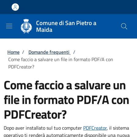
Salta al contenuto principale
Skip to footer content
Comune di San Pietro a
Maida
Briciole di pane
Home
/
Domande frequenti
/
Come faccio a salvare un file in formato PDF/A con
PDFCreator?
Come faccio a salvare un
file in formato PDF/A con
PDFCreator?
Dopo aver installato sul tuo computer
PDFCreator
, il sistema
operativo ti renderà automaticamente disponibile una nuova