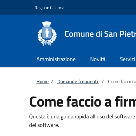
Salta al contenuto principale
Skip to footer content
Regione Calabria
Comune di San Piet
Amministrazione
Novità
Servizi
Briciole di pane
Home
/
Domande frequenti
/
Come faccio a
Come faccio a fir
Questa è una guida rapida all'uso del software F
del software.