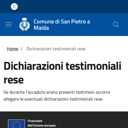
Salta al contenuto principale
Skip to footer content
Comune di San Pietro a
Maida
Briciole di pane
Home
/
Dichiarazioni testimoniali rese
Dichiarazioni testimoniali
rese
Se durante l'accaduto erano presenti testimoni occorre
allegare le eventuali dichiarazioni testimoniali rese.