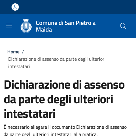
Salta al contenuto principale
Skip to footer content
Comune di San Pietro a
Maida
Briciole di pane
Home
/
Dichiarazione di assenso da parte degli ulteriori
intestatari
Dichiarazione di assenso
da parte degli ulteriori
intestatari
È necessario allegare il documento Dichiarazione di assenso
da parte degli ulteriori intestatari alla pratica.