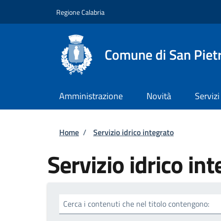
Salta al contenuto principale
Skip to footer content
Regione Calabria
Comune di San Piet
Amministrazione
Novità
Servizi
Briciole di pane
Home
/
Servizio idrico integrato
Servizio idrico in
Cerca i contenuti che nel titolo contengono: