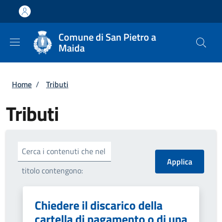
Salta al contenuto principale
Skip to footer content
Comune di San Pietro a
Maida
Briciole di pane
Home
/
Tributi
Tributi
Cerca i contenuti che nel
titolo contengono:
Chiedere il discarico della
cartella di pagamento o di una