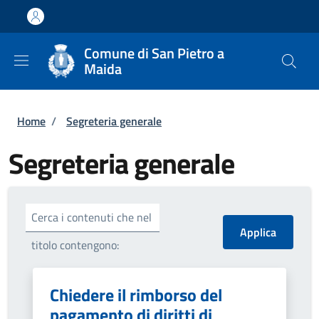
Salta al contenuto principale
Skip to footer content
Comune di San Pietro a
Maida
Briciole di pane
Home
/
Segreteria generale
Segreteria generale
Cerca i contenuti che nel
titolo contengono:
Chiedere il rimborso del
pagamento di diritti di