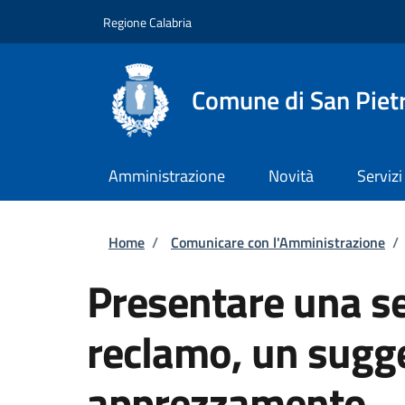
Salta al contenuto principale
Skip to footer content
Regione Calabria
Comune di San Piet
Amministrazione
Novità
Servizi
Briciole di pane
Home
/
Comunicare con l'Amministrazione
/
Presentare una s
reclamo, un sugg
apprezzamento