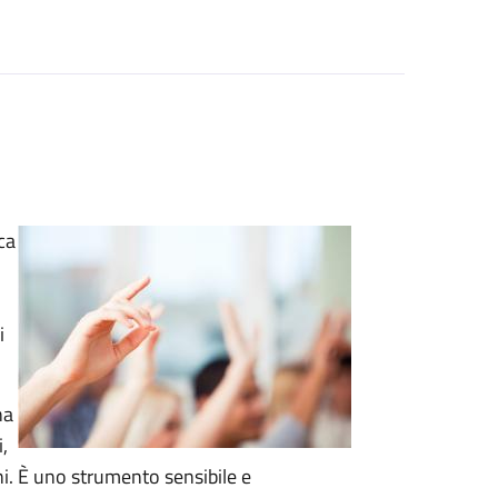
ca
i
na
,
ni. È uno strumento sensibile e