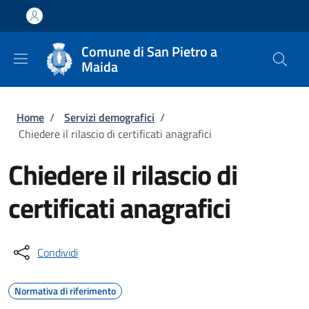
Salta al contenuto principale
Skip to footer content
Comune di San Pietro a
Maida
Briciole di pane
Home
/
Servizi demografici
/
Chiedere il rilascio di certificati anagrafici
Chiedere il rilascio di
certificati anagrafici
Condividi
Normativa di riferimento