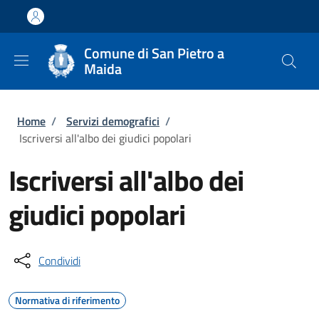
Salta al contenuto principale
Skip to footer content
Comune di San Pietro a
Maida
Briciole di pane
Home
/
Servizi demografici
/
Iscriversi all'albo dei giudici popolari
Iscriversi all'albo dei
giudici popolari
Condividi
Normativa di riferimento