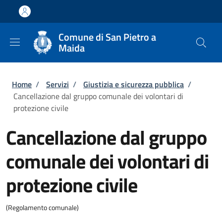
Salta al contenuto principale
Skip to footer content
Comune di San Pietro a
Maida
Briciole di pane
Home
/
Servizi
/
Giustizia e sicurezza pubblica
/
Cancellazione dal gruppo comunale dei volontari di
protezione civile
Cancellazione dal gruppo
comunale dei volontari di
protezione civile
(Regolamento comunale)