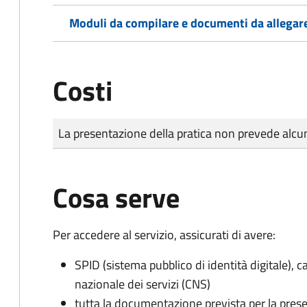
Moduli da compilare e documenti da allegar
Costi
Tipo di pagamento
Importo
La presentazione della pratica non prevede al
Cosa serve
Per accedere al servizio, assicurati di avere:
SPID (sistema pubblico di identità digitale), ca
nazionale dei servizi (CNS)
tutta la documentazione prevista per la prese