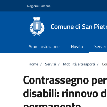
Salta al contenuto principale
Skip to footer content
Regione Calabria
Comune di San Piet
Amministrazione
Novità
Servizi
Briciole di pane
Home
/
Servizi
/
Mobilità e trasporti
/
Con
Contrassegno per v
disabili: rinnovo
permanente