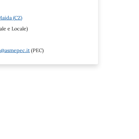
Maida (CZ)
le e Locale)
a@asmepec.it
(PEC)