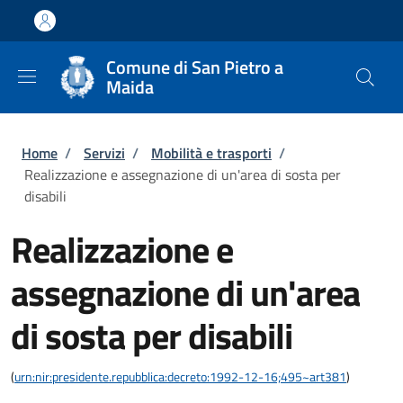
Salta al contenuto principale
Skip to footer content
Comune di San Pietro a
Maida
Briciole di pane
Home
/
Servizi
/
Mobilità e trasporti
/
Realizzazione e assegnazione di un'area di sosta per
disabili
Realizzazione e
assegnazione di un'area
di sosta per disabili
(
urn:nir:presidente.repubblica:decreto:1992-12-16;495~art381
)