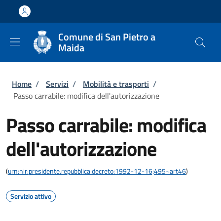
Salta al contenuto principale
Skip to footer content
Comune di San Pietro a
Maida
Briciole di pane
Home
/
Servizi
/
Mobilità e trasporti
/
Passo carrabile: modifica dell'autorizzazione
Passo carrabile: modifica
dell'autorizzazione
(
urn:nir:presidente.repubblica:decreto:1992-12-16;495~art46
)
Servizio attivo