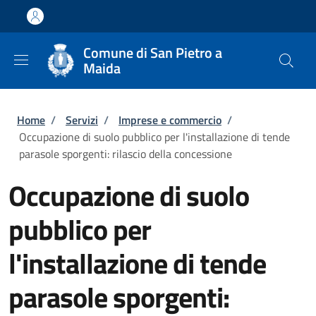
Salta al contenuto principale
Skip to footer content
Comune di San Pietro a
Maida
Briciole di pane
Home
/
Servizi
/
Imprese e commercio
/
Occupazione di suolo pubblico per l'installazione di tende
parasole sporgenti: rilascio della concessione
Occupazione di suolo
pubblico per
l'installazione di tende
parasole sporgenti: