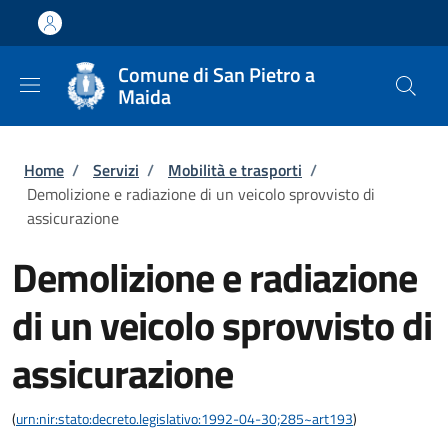
Salta al contenuto principale
Skip to footer content
Comune di San Pietro a
Maida
Briciole di pane
Home
/
Servizi
/
Mobilità e trasporti
/
Demolizione e radiazione di un veicolo sprovvisto di
assicurazione
Demolizione e radiazione
di un veicolo sprovvisto di
assicurazione
(
urn:nir:stato:decreto.legislativo:1992-04-30;285~art193
)