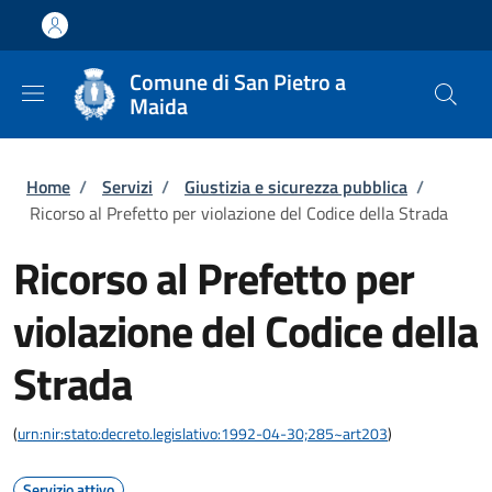
Salta al contenuto principale
Skip to footer content
Comune di San Pietro a
Maida
Briciole di pane
Home
/
Servizi
/
Giustizia e sicurezza pubblica
/
Ricorso al Prefetto per violazione del Codice della Strada
Ricorso al Prefetto per
violazione del Codice della
Strada
(
urn:nir:stato:decreto.legislativo:1992-04-30;285~art203
)
Servizio attivo