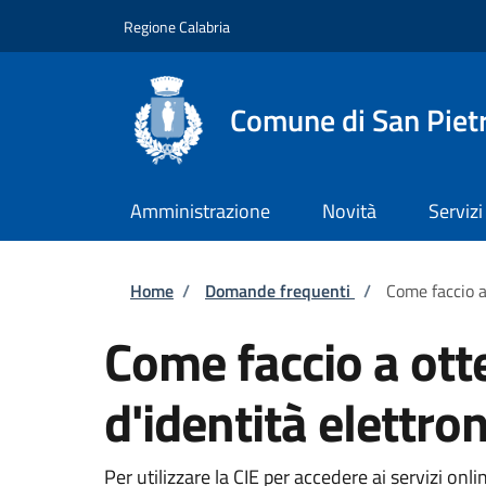
Salta al contenuto principale
Skip to footer content
Regione Calabria
Comune di San Piet
Amministrazione
Novità
Servizi
Briciole di pane
Home
/
Domande frequenti
/
Come faccio a 
Come faccio a otte
d'identità elettron
Per utilizzare la CIE per accedere ai servizi on