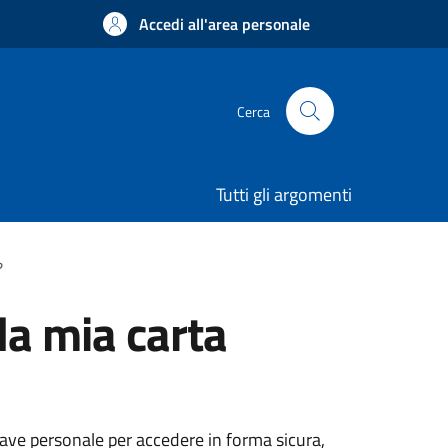
Accedi all'area personale
Cerca
Tutti gli argomenti
?
la mia carta
hiave personale per accedere in forma sicura,