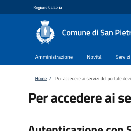
Salta al contenuto principale
Skip to footer content
Regione Calabria
Comune di San Piet
Amministrazione
Novità
Servizi
Briciole di pane
Home
/
Per accedere ai servizi del portale dev
Per accedere ai se
Autenticazione con 