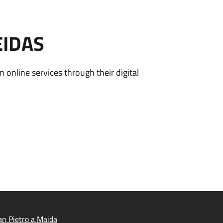
EIDAS
n online services through their digital
n Pietro a Maida